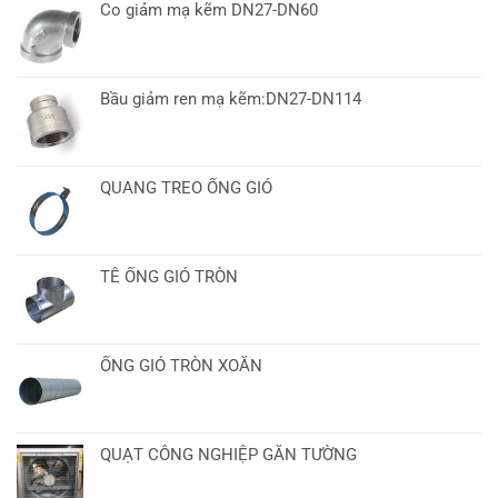
Co giảm mạ kẽm DN27-DN60
Bầu giảm ren mạ kẽm:DN27-DN114
QUANG TREO ỐNG GIÓ
TÊ ỐNG GIÓ TRÒN
ỐNG GIÓ TRÒN XOẮN
QUẠT CÔNG NGHIỆP GẮN TƯỜNG