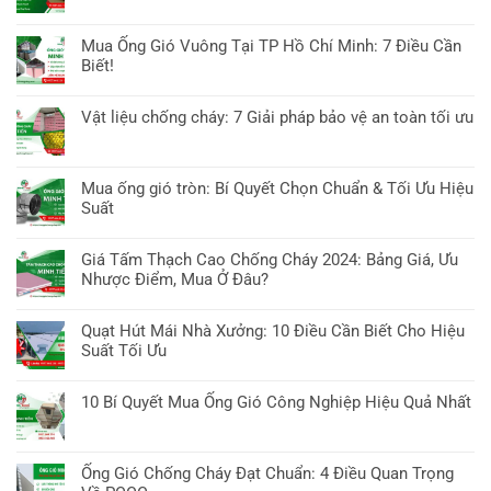
Tố
luận
&
đường
Không
Cần
ở
Công
ống
có
Biết
Mua Ống Gió Vuông Tại TP Hồ Chí Minh: 7 Điều Cần
Ống
Nghệ
tại
bình
&
Biết!
gió
TP
luận
Báo
chống
Không
Hồ
ở
Giá
cháy
có
Chí
Vật liệu chống cháy: 7 Giải pháp bảo vệ an toàn tối ưu
Ống
EI
bình
Minh:
thép
Không
tại
luận
7
giá
có
TP
ở
Mẹo
rẻ
bình
Hồ
Mua ống gió tròn: Bí Quyết Chọn Chuẩn & Tối Ưu Hiệu
Mua
chọn
tại
luận
Chí
Suất
Ống
&
TP
ở
Minh:
Gió
Báo
Không
Hồ
Vật
8
Vuông
giá
có
Chí
Giá Tấm Thạch Cao Chống Cháy 2024: Bảng Giá, Ưu
liệu
Điều
Tại
bình
Minh:
Nhược Điểm, Mua Ở Đâu?
chống
cần
TP
luận
7
cháy:
biết
Không
Hồ
ở
Bí
7
có
Chí
Quạt Hút Mái Nhà Xưởng: 10 Điều Cần Biết Cho Hiệu
Mua
Quyết
Giải
bình
Minh:
Suất Tối Ưu
ống
&
pháp
luận
7
gió
Nơi
Không
bảo
ở
Điều
tròn:
Mua
có
vệ
10 Bí Quyết Mua Ống Gió Công Nghiệp Hiệu Quả Nhất
Giá
Cần
Bí
Tốt
bình
an
Tấm
Biết!
Không
Quyết
Nhất
luận
toàn
Thạch
có
Chọn
ở
tối
Cao
bình
Chuẩn
Ống Gió Chống Cháy Đạt Chuẩn: 4 Điều Quan Trọng
Quạt
ưu
Chống
luận
&