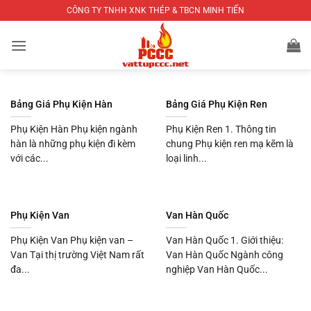
Bỏ
CÔNG TY TNHH XNK THÉP & TBCN MINH TIẾN
qua
nội
dung
Bảng Giá Phụ Kiện Hàn
Bảng Giá Phụ Kiện Ren
Phụ Kiện Hàn Phụ kiện ngành
Phụ Kiện Ren 1. Thông tin
hàn là những phụ kiện đi kèm
chung Phụ kiện ren mạ kẽm là
với các...
loại linh...
Phụ Kiện Van
Van Hàn Quốc
Phụ Kiện Van Phụ kiện van –
Van Hàn Quốc 1. Giới thiệu:
Van Tại thị trường Việt Nam rất
Van Hàn Quốc Ngành công
đa...
nghiệp Van Hàn Quốc...