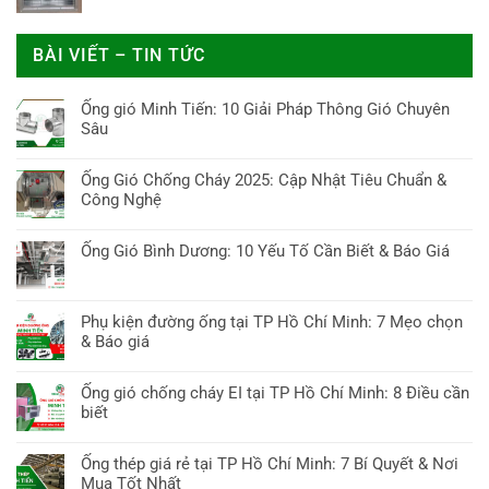
BÀI VIẾT – TIN TỨC
Ống gió Minh Tiến: 10 Giải Pháp Thông Gió Chuyên
Sâu
Không
có
Ống Gió Chống Cháy 2025: Cập Nhật Tiêu Chuẩn &
bình
Công Nghệ
luận
Không
ở
có
Ống Gió Bình Dương: 10 Yếu Tố Cần Biết & Báo Giá
Ống
bình
gió
Không
luận
Minh
có
ở
Tiến:
bình
Phụ kiện đường ống tại TP Hồ Chí Minh: 7 Mẹo chọn
Ống
10
luận
& Báo giá
Gió
Giải
ở
Chống
Không
Pháp
Ống
Cháy
có
Thông
Ống gió chống cháy EI tại TP Hồ Chí Minh: 8 Điều cần
Gió
2025:
bình
Gió
biết
Bình
Cập
luận
Chuyên
Dương:
Không
Nhật
ở
Sâu
10
có
Tiêu
Ống thép giá rẻ tại TP Hồ Chí Minh: 7 Bí Quyết & Nơi
Phụ
Yếu
bình
Chuẩn
Mua Tốt Nhất
kiện