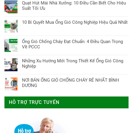
7
có
Chí
Quạt Hút Mái Nhà Xưởng: 10 Điều Cần Biết Cho Hiệu
Mua
Quyết
Giải
bình
Minh:
Suất Tối Ưu
ống
&
pháp
luận
7
gió
Nơi
Không
bảo
ở
Điều
tròn:
Mua
có
vệ
10 Bí Quyết Mua Ống Gió Công Nghiệp Hiệu Quả Nhất
Giá
Cần
Bí
Tốt
bình
an
Tấm
Biết!
Không
Quyết
Nhất
luận
toàn
Thạch
có
Chọn
ở
tối
Cao
bình
Chuẩn
Ống Gió Chống Cháy Đạt Chuẩn: 4 Điều Quan Trọng
Quạt
ưu
Chống
luận
&
Về PCCC
Hút
Cháy
ở
Tối
Mái
Không
2024:
10
Ưu
Nhà
có
Bảng
Những Xu Hướng Mới Trong Thiết Kế Ống Gió Công
Bí
Hiệu
Xưởng:
bình
Giá,
Nghiệp
Quyết
Suất
10
luận
Ưu
Mua
Không
Điều
ở
Nhược
Ống
có
Cần
NƠI BÁN ỐNG GIÓ CHỐNG CHÁY RẺ NHẤT BÌNH
Ống
Điểm,
Gió
bình
Biết
DƯƠNG
Gió
Mua
Công
luận
Cho
Chống
Ở
Không
Nghiệp
ở
Hiệu
Cháy
Đâu?
có
Hiệu
Những
Suất
HỖ TRỢ TRỰC TUYẾN
Đạt
bình
Quả
Xu
Tối
Chuẩn:
luận
Nhất
Hướng
Ưu
4
ở
Mới
Điều
NƠI
Trong
Quan
BÁN
Thiết
Trọng
ỐNG
Kế