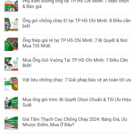
Phụ kiện đường ống tại TP Hồ Chí Minh: 7 Mẹo chọn
Ống
10
luận
& Báo giá
Gió
Giải
ở
Chống
Không
Pháp
Ống
Cháy
có
Thông
Ống gió chống cháy EI tại TP Hồ Chí Minh: 8 Điều cần
Gió
2025:
bình
Gió
biết
Bình
Cập
luận
Chuyên
Dương:
Không
Nhật
ở
Sâu
10
có
Tiêu
Ống thép giá rẻ tại TP Hồ Chí Minh: 7 Bí Quyết & Nơi
Phụ
Yếu
bình
Chuẩn
Mua Tốt Nhất
kiện
Tố
luận
&
đường
Không
Cần
ở
Công
ống
có
Biết
Mua Ống Gió Vuông Tại TP Hồ Chí Minh: 7 Điều Cần
Ống
Nghệ
tại
bình
&
Biết!
gió
TP
luận
Báo
chống
Không
Hồ
ở
Giá
cháy
có
Chí
Vật liệu chống cháy: 7 Giải pháp bảo vệ an toàn tối ưu
Ống
EI
bình
Minh:
thép
Không
tại
luận
7
giá
có
TP
ở
Mẹo
rẻ
bình
Hồ
Mua ống gió tròn: Bí Quyết Chọn Chuẩn & Tối Ưu Hiệu
Mua
chọn
tại
luận
Chí
Suất
Ống
&
TP
ở
Minh:
Gió
Báo
Không
Hồ
Vật
8
Vuông
giá
có
Chí
Giá Tấm Thạch Cao Chống Cháy 2024: Bảng Giá, Ưu
liệu
Điều
Tại
bình
Minh:
Nhược Điểm, Mua Ở Đâu?
chống
cần
TP
luận
7
cháy:
biết
Không
Hồ
ở
Bí