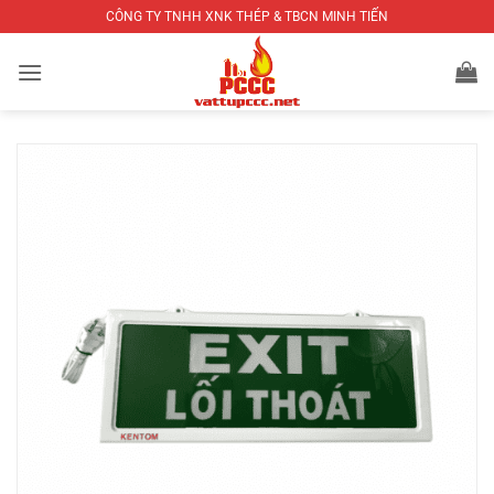
Bỏ
CÔNG TY TNHH XNK THÉP & TBCN MINH TIẾN
qua
nội
dung