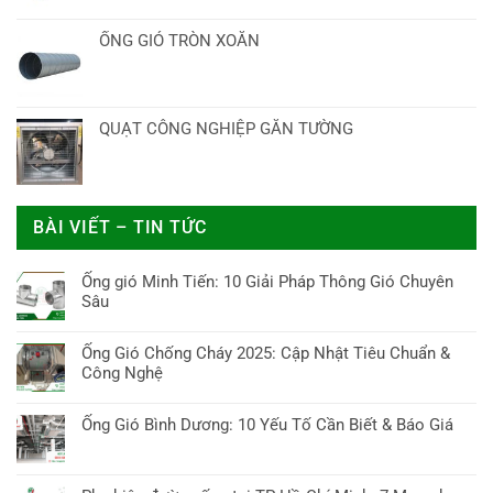
ỐNG GIÓ TRÒN XOẮN
QUẠT CÔNG NGHIỆP GẮN TƯỜNG
BÀI VIẾT – TIN TỨC
Ống gió Minh Tiến: 10 Giải Pháp Thông Gió Chuyên
Sâu
Không
có
Ống Gió Chống Cháy 2025: Cập Nhật Tiêu Chuẩn &
bình
Công Nghệ
luận
Không
ở
có
Ống Gió Bình Dương: 10 Yếu Tố Cần Biết & Báo Giá
Ống
bình
gió
Không
luận
Minh
có
ở
Tiến:
bình