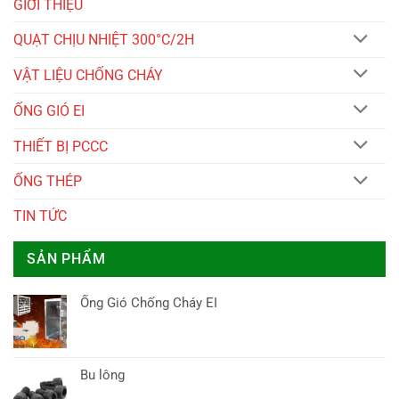
GIỚI THIỆU
QUẠT CHỊU NHIỆT 300°C/2H
VẬT LIỆU CHỐNG CHÁY
ỐNG GIÓ EI
THIẾT BỊ PCCC
ỐNG THÉP
TIN TỨC
SẢN PHẨM
Ống Gió Chống Cháy EI
Bu lông