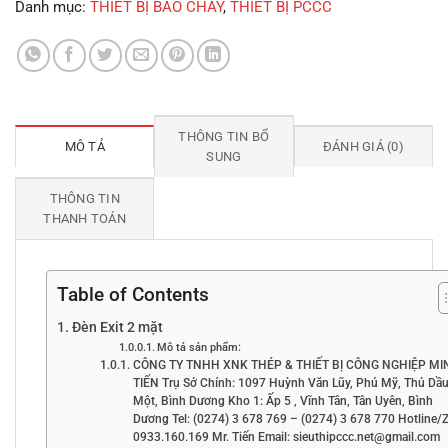
Danh mục:
THIẾT BỊ BÁO CHÁY
,
THIẾT BỊ PCCC
THÔNG TIN BỔ
MÔ TẢ
ĐÁNH GIÁ (0)
SUNG
THÔNG TIN
THANH TOÁN
Table of Contents
Đèn Exit 2 mặt
Mô tả sản phẩm:
CÔNG TY TNHH XNK THÉP & THIẾT BỊ CÔNG NGHIỆP MI
TIẾN Trụ Sở Chính: 1097 Huỳnh Văn Lũy, Phú Mỹ, Thủ Dầ
Một, Bình Dương Kho 1: Ấp 5 , Vĩnh Tân, Tân Uyên, Bình
Dương Tel: (0274) 3 678 769 – (0274) 3 678 770 Hotline/Z
0933.160.169 Mr. Tiến Email: sieuthipccc.net@gmail.com