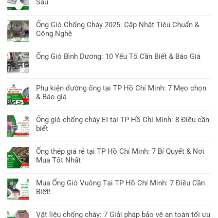
Sâu
Không
có
Ống Gió Chống Cháy 2025: Cập Nhật Tiêu Chuẩn &
bình
Công Nghệ
luận
Không
ở
có
Ống Gió Bình Dương: 10 Yếu Tố Cần Biết & Báo Giá
Ống
bình
gió
Không
luận
Minh
có
ở
Tiến:
bình
Phụ kiện đường ống tại TP Hồ Chí Minh: 7 Mẹo chọn
Ống
10
luận
& Báo giá
Gió
Giải
ở
Chống
Không
Pháp
Ống
Cháy
có
Thông
Ống gió chống cháy EI tại TP Hồ Chí Minh: 8 Điều cần
Gió
2025:
bình
Gió
biết
Bình
Cập
luận
Chuyên
Dương:
Không
Nhật
ở
Sâu
10
có
Tiêu
Ống thép giá rẻ tại TP Hồ Chí Minh: 7 Bí Quyết & Nơi
Phụ
Yếu
bình
Chuẩn
Mua Tốt Nhất
kiện
Tố
luận
&
đường
Không
Cần
ở
Công
ống
có
Biết
Mua Ống Gió Vuông Tại TP Hồ Chí Minh: 7 Điều Cần
Ống
Nghệ
tại
bình
&
Biết!
gió
TP
luận
Báo
chống
Không
Hồ
ở
Giá
cháy
có
Chí
Vật liệu chống cháy: 7 Giải pháp bảo vệ an toàn tối ưu
Ống