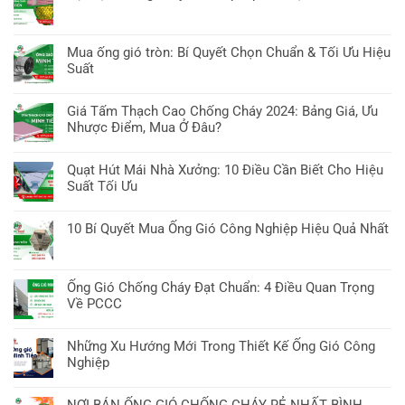
EI
bình
Minh:
thép
Không
tại
luận
7
giá
có
TP
ở
Mẹo
rẻ
bình
Hồ
Mua ống gió tròn: Bí Quyết Chọn Chuẩn & Tối Ưu Hiệu
Mua
chọn
tại
luận
Chí
Suất
Ống
&
TP
ở
Minh:
Gió
Báo
Không
Hồ
Vật
8
Vuông
giá
có
Chí
Giá Tấm Thạch Cao Chống Cháy 2024: Bảng Giá, Ưu
liệu
Điều
Tại
bình
Minh:
Nhược Điểm, Mua Ở Đâu?
chống
cần
TP
luận
7
cháy:
biết
Không
Hồ
ở
Bí
7
có
Chí
Quạt Hút Mái Nhà Xưởng: 10 Điều Cần Biết Cho Hiệu
Mua
Quyết
Giải
bình
Minh:
Suất Tối Ưu
ống
&
pháp
luận
7
gió
Nơi
Không
bảo
ở
Điều
tròn:
Mua
có
vệ
10 Bí Quyết Mua Ống Gió Công Nghiệp Hiệu Quả Nhất
Giá
Cần
Bí
Tốt
bình
an
Tấm
Biết!
Không
Quyết
Nhất
luận
toàn
Thạch
có
Chọn
ở
tối
Cao
bình
Chuẩn
Ống Gió Chống Cháy Đạt Chuẩn: 4 Điều Quan Trọng
Quạt
ưu
Chống
luận
&
Về PCCC
Hút
Cháy
ở
Tối
Mái
Không
2024:
10
Ưu
Nhà
có
Bảng
Những Xu Hướng Mới Trong Thiết Kế Ống Gió Công
Bí
Hiệu
Xưởng:
bình
Giá,
Nghiệp
Quyết
Suất
10
luận
Ưu
Mua
Không
Điều
ở
Nhược
Ống
có
Cần
NƠI BÁN ỐNG GIÓ CHỐNG CHÁY RẺ NHẤT BÌNH