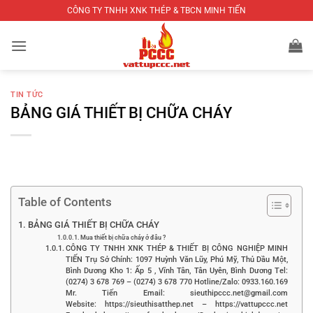
Bỏ
CÔNG TY TNHH XNK THÉP & TBCN MINH TIẾN
qua
nội
dung
TIN TỨC
BẢNG GIÁ THIẾT BỊ CHỮA CHÁY
Table of Contents
BẢNG GIÁ THIẾT BỊ CHỮA CHÁY
Mua thiết bị chữa cháy ở đâu ?
CÔNG TY TNHH XNK THÉP & THIẾT BỊ CÔNG NGHIỆP MINH
TIẾN Trụ Sở Chính: 1097 Huỳnh Văn Lũy, Phú Mỹ, Thủ Dầu Một,
Bình Dương Kho 1: Ấp 5 , Vĩnh Tân, Tân Uyên, Bình Dương Tel:
(0274) 3 678 769 – (0274) 3 678 770 Hotline/Zalo: 0933.160.169
Mr. Tiến Email: sieuthipccc.net@gmail.com
Website: https://sieuthisatthep.net – https://vattupccc.net