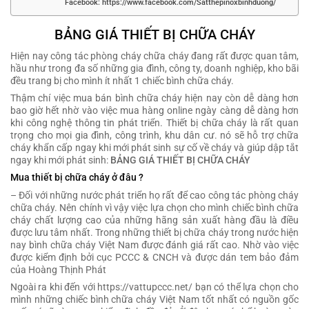
Facebook: https://www.facebook.com/Satthepinoxbinhduong/
BẢNG GIÁ THIẾT BỊ CHỮA CHÁY
Hiện nay công tác phòng cháy chữa cháy đang rất được quan tâm,
hầu như trong đa số những gia đình, công ty, doanh nghiệp, kho bãi
đều trang bị cho mình ít nhất 1 chiếc bình chữa cháy.
Thậm chí việc mua bán bình chữa cháy hiện nay còn dễ dàng hơn
bao giờ hết nhờ vào việc mua hàng online ngày càng dễ dàng hơn
khi công nghệ thông tin phát triển. Thiết bị chữa cháy là rất quan
trọng cho mọi gia đình, công trình, khu dân cư. nó sẽ hỗ trợ chữa
cháy khẩn cấp ngay khi mới phát sinh sự cố về cháy và giúp dập tắt
ngay khi mới phát sinh:
BẢNG GIÁ THIẾT BỊ CHỮA CHÁY
Mua thiết bị chữa cháy ở đâu ?
– Đối với những nước phát triển họ rất để cao công tác phòng cháy
chữa cháy. Nên chính vì vậy việc lựa chọn cho mình chiếc bình chữa
cháy chất lượng cao của những hãng sản xuất hàng đầu là điều
được lưu tâm nhất. Trong những thiết bị chữa cháy trong nước hiện
nay bình chữa cháy Việt Nam được đánh giá rất cao. Nhờ vào việc
được kiểm định bởi cục PCCC & CNCH và được dán tem bảo đảm
của Hoàng Thịnh Phát
Ngoài ra khi đến với https://vattupccc.net/ bạn có thể lựa chọn cho
mình những chiếc bình chữa cháy Việt Nam tốt nhất có nguồn gốc