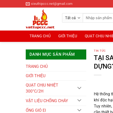
Bỏ
sieuthipccc.net@gmail.com
qua
nội
Tìm
dung
kiếm:
TRANG CHỦ
GIỚI THIỆU
QUẠT CHỊU NHI
TIN TỨC
DANH MỤC SẢN PHẨM
TẠI S
DỰNG
TRANG CHỦ
GIỚI THIỆU
QUẠT CHỊU NHIỆT
300°C/2H
Hệ thống t
khí độc hại
VẬT LIỆU CHỐNG CHÁY
Tuy nhiên,
ỐNG GIÓ EI
cần thiết 