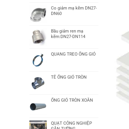
Co giảm mạ kẽm DN27-
DN60
Bầu giảm ren mạ
kẽm:DN27-DN114
QUANG TREO ỐNG GIÓ
TÊ ỐNG GIÓ TRÒN
ỐNG GIÓ TRÒN XOẮN
QUẠT CÔNG NGHIỆP
GẮN TƯỜNG