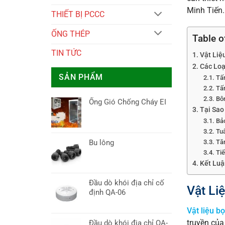
Minh Tiến.
THIẾT BỊ PCCC
ỐNG THÉP
Table o
TIN TỨC
Vật Liệ
Các Loạ
SẢN PHẨM
Tấ
Tấ
Bôn
Ống Gió Chống Cháy EI
Tại Sao
Bả
Tu
Bu lông
Tă
Tiế
Kết Luậ
Đầu dò khói địa chỉ cố
Vật Li
định QA-06
Vật liệu b
Đầu dò khói địa chỉ QA-
truyền của