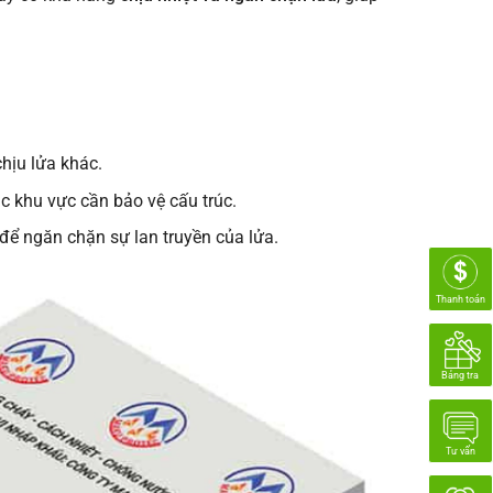
hịu lửa khác.
 khu vực cần bảo vệ cấu trúc.
để ngăn chặn sự lan truyền của lửa.
Thanh toán
Bảng tra
Tư vấn