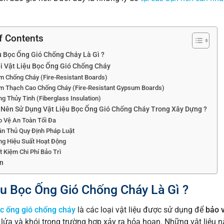
f Contents
u Bọc Ống Gió Chống Cháy Là Gì ?
i Vật Liệu Bọc Ống Gió Chống Cháy
m Chống Cháy (Fire-Resistant Boards)
m Thạch Cao Chống Cháy (Fire-Resistant Gypsum Boards)
g Thủy Tinh (Fiberglass Insulation)
 Nên Sử Dụng Vật Liệu Bọc Ống Gió Chống Cháy Trong Xây Dựng ?
o Vệ An Toàn Tối Đa
ân Thủ Quy Định Pháp Luật
ng Hiệu Suất Hoạt Động
t Kiệm Chi Phí Bảo Trì
n
ệu Bọc Ống Gió Chống Cháy Là Gì ?
ọc ống gió chống cháy
là các loại vật liệu được sử dụng để
bảo 
 lửa và khói trong trường hợp xảy ra hỏa hoạn. Những vật liệu 