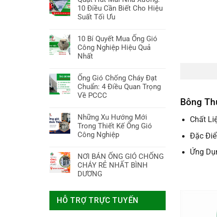
7
ống
Mua
pháp
bình
10 Điều Cần Biết Cho Hiệu
Điều
gió
Tốt
bảo
luận
Suất Tối Ưu
Cần
tròn:
Nhất
vệ
ở
Biết!
Bí
Không
an
Giá
Quyết
có
10 Bí Quyết Mua Ống Gió
toàn
Tấm
Chọn
bình
Công Nghiệp Hiệu Quả
tối
Thạch
Chuẩn
luận
Nhất
ưu
Cao
&
ở
Chống
Không
Tối
Quạt
Cháy
có
Ống Gió Chống Cháy Đạt
Ưu
Hút
2024:
bình
Chuẩn: 4 Điều Quan Trọng
Hiệu
Mái
Bảng
luận
Về PCCC
Suất
Nhà
Bông Thủ
Giá,
ở
Xưởng:
Không
Ưu
10
10
có
Những Xu Hướng Mới
Chất Li
Nhược
Bí
Điều
bình
Trong Thiết Kế Ống Gió
Điểm,
Quyết
Cần
luận
Công Nghiệp
Đặc Điể
Mua
Mua
Biết
ở
Ở
Ống
Không
Cho
Ống
Ứng Dụn
Đâu?
Gió
có
NƠI BÁN ỐNG GIÓ CHỐNG
Hiệu
Gió
Công
bình
CHÁY RẺ NHẤT BÌNH
Suất
Chống
Nghiệp
luận
DƯƠNG
Tối
Cháy
Hiệu
ở
Ưu
Đạt
Không
Quả
Những
Chuẩn:
có
Nhất
Xu
HỖ TRỢ TRỰC TUYẾN
4
bình
Hướng
Điều
luận
Mới