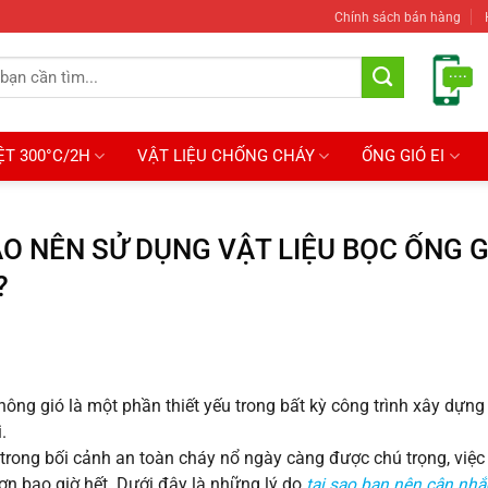
Chính sách bán hàng
ỆT 300°C/2H
VẬT LIỆU CHỐNG CHÁY
ỐNG GIÓ EI
AO NÊN SỬ DỤNG VẬT LIỆU BỌC ỐNG 
?
hông gió là một phần thiết yếu trong bất kỳ công trình xây dựng 
.
 trong bối cảnh an toàn cháy nổ ngày càng được chú trọng, việ
hơn bao giờ hết. Dưới đây là những lý do
tại sao bạn nên cân nhắ