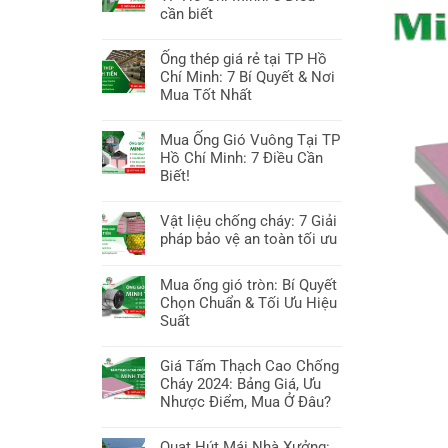
Sâu
Bình
Nhật
luận
cần biết
Dương:
Tiêu
ở
10
Không
Chuẩn
Phụ
Yếu
có
Ống thép giá rẻ tại TP Hồ
&
kiện
Tố
bình
Chí Minh: 7 Bí Quyết & Nơi
Công
đường
Cần
luận
Mua Tốt Nhất
Nghệ
ống
Biết
ở
tại
Không
&
Ống
TP
có
Mua Ống Gió Vuông Tại TP
Báo
gió
Hồ
bình
Hồ Chí Minh: 7 Điều Cần
Giá
chống
Chí
luận
Biết!
cháy
Minh:
ở
EI
Không
7
Ống
tại
có
Vật liệu chống cháy: 7 Giải
Mẹo
thép
TP
bình
pháp bảo vệ an toàn tối ưu
chọn
giá
Hồ
luận
&
rẻ
Không
Chí
ở
Báo
tại
có
Mua ống gió tròn: Bí Quyết
Minh:
Mua
giá
TP
bình
Chọn Chuẩn & Tối Ưu Hiệu
8
Ống
Hồ
luận
Suất
Điều
Gió
Chí
ở
cần
Vuông
Không
Minh:
Vật
biết
Tại
có
Giá Tấm Thạch Cao Chống
7
liệu
TP
bình
Cháy 2024: Bảng Giá, Ưu
Bí
chống
Hồ
luận
Nhược Điểm, Mua Ở Đâu?
Quyết
cháy:
Chí
ở
&
7
Không
Minh:
Mua
Nơi
Giải
có
Quạt Hút Mái Nhà Xưởng: