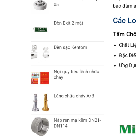
05
bảo đảm an
Các Lo
Đèn Exit 2 mặt
Tấm Chốn
Chất Li
Đèn sạc Kentom
Đặc Điể
Ứng Dụn
Nội quy tiêu lệnh chữa
cháy
Lăng chữa cháy A/B
Nắp ren mạ kẽm DN21-
DN114