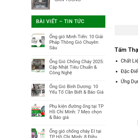
BÀI VIẾT – TIN TỨC
Ống gió Minh Tiến: 10 Giải
Pháp Thông Gió Chuyên
Sâu
Tấm Thạ
Không
có
Chất Li
Ống Gió Chống Cháy 2025:
bình
Cập Nhật Tiêu Chuẩn &
Đặc Điể
luận
Công Nghệ
ở
Không
Ứng Dụn
Ống
có
Ống Gió Bình Dương: 10
gió
bình
Yếu Tố Cần Biết & Báo Giá
Minh
luận
Tiến:
Không
ở
10
có
Phụ kiện đường ống tại TP
Ống
Giải
bình
Hồ Chí Minh: 7 Mẹo chọn
Gió
Pháp
luận
& Báo giá
Chống
Thông
ở
Cháy
Không
Gió
Ống
2025:
có
Ống gió chống cháy EI tại
Chuyên
Gió
Cập
bình
TP Hồ Chí Minh: 8 Điều