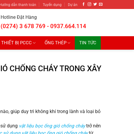
Hướng dẫn thanh toán
Tuyển dụng
Dự án
Hotline Đặt Hàng
(0274) 3 678 769 - 0937.664.114
THIẾT BỊ PCCC
ỐNG THÉP
TIN TỨC
GIÓ CHỐNG CHÁY TRONG XÂY
nào, giúp duy trì không khí trong lành và loại bỏ
c sử dụng
vật liệu bọc ống gió chống cháy
trở nên
c sử dụng vật liệu bọc ống gió chống cháy
từ