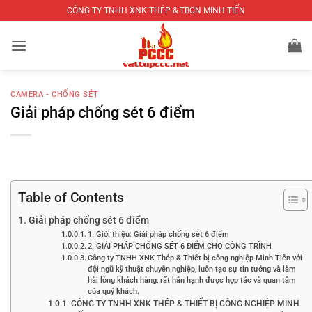
Bỏ
CÔNG TY TNHH XNK THÉP & TBCN MINH TIẾN
qua
nội
dung
CAMERA - CHỐNG SÉT
Giải pháp chống sét 6 điểm
Table of Contents
Giải pháp chống sét 6 điểm
1. Giới thiệu: Giải pháp chống sét 6 điểm
2. GIẢI PHÁP CHỐNG SÉT 6 ĐIỂM CHO CÔNG TRÌNH
Công ty TNHH XNK Thép & Thiết bị công nghiệp Minh Tiến với
đội ngũ kỹ thuật chuyên nghiệp, luôn tạo sự tin tưởng và làm
hài lòng khách hàng, rất hân hạnh được hợp tác và quan tâm
của quý khách.
CÔNG TY TNHH XNK THÉP & THIẾT BỊ CÔNG NGHIỆP MINH