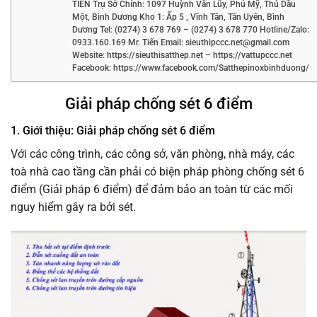
TIẾN Trụ Sở Chính: 1097 Huỳnh Văn Lũy, Phú Mỹ, Thủ Dầu
Một, Bình Dương Kho 1: Ấp 5 , Vĩnh Tân, Tân Uyên, Bình
Dương Tel: (0274) 3 678 769 – (0274) 3 678 770 Hotline/Zalo:
0933.160.169 Mr. Tiến Email: sieuthipccc.net@gmail.com
Website: https://sieuthisatthep.net – https://vattupccc.net
Facebook: https://www.facebook.com/Satthepinoxbinhduong/
Giải pháp chống sét 6 điểm
1. Giới thiệu: Giải pháp chống sét 6 điểm
Với các công trình, các công sở, văn phòng, nhà máy, các
toà nhà cao tầng cần phải có biện pháp phòng chống sét 6
điểm (Giải pháp 6 điểm) để đảm bảo an toàn từ các mối
nguy hiểm gây ra bởi sét.