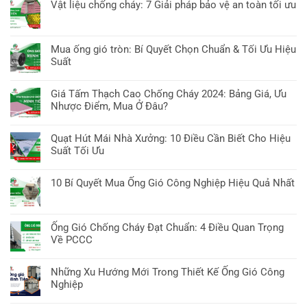
có
Chí
Vật liệu chống cháy: 7 Giải pháp bảo vệ an toàn tối ưu
Ống
EI
bình
Minh:
thép
Không
tại
luận
7
giá
có
TP
ở
Mẹo
rẻ
bình
Hồ
Mua ống gió tròn: Bí Quyết Chọn Chuẩn & Tối Ưu Hiệu
Mua
chọn
tại
luận
Chí
Suất
Ống
&
TP
ở
Minh:
Gió
Báo
Không
Hồ
Vật
8
Vuông
giá
có
Chí
Giá Tấm Thạch Cao Chống Cháy 2024: Bảng Giá, Ưu
liệu
Điều
Tại
bình
Minh:
Nhược Điểm, Mua Ở Đâu?
chống
cần
TP
luận
7
cháy:
biết
Không
Hồ
ở
Bí
7
có
Chí
Quạt Hút Mái Nhà Xưởng: 10 Điều Cần Biết Cho Hiệu
Mua
Quyết
Giải
bình
Minh:
Suất Tối Ưu
ống
&
pháp
luận
7
gió
Nơi
Không
bảo
ở
Điều
tròn:
Mua
có
vệ
10 Bí Quyết Mua Ống Gió Công Nghiệp Hiệu Quả Nhất
Giá
Cần
Bí
Tốt
bình
an
Tấm
Biết!
Không
Quyết
Nhất
luận
toàn
Thạch
có
Chọn
ở
tối
Cao
bình
Chuẩn
Ống Gió Chống Cháy Đạt Chuẩn: 4 Điều Quan Trọng
Quạt
ưu
Chống
luận
&
Về PCCC
Hút
Cháy
ở
Tối
Mái
Không
2024:
10
Ưu
Nhà
có
Bảng
Những Xu Hướng Mới Trong Thiết Kế Ống Gió Công
Bí
Hiệu
Xưởng:
bình
Giá,
Nghiệp
Quyết
Suất
10
luận
Ưu
Mua
Không
Điều
ở