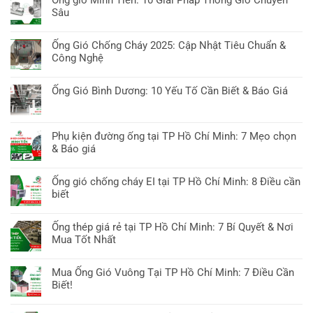
Ống gió Minh Tiến: 10 Giải Pháp Thông Gió Chuyên
Sâu
Không
có
Ống Gió Chống Cháy 2025: Cập Nhật Tiêu Chuẩn &
bình
Công Nghệ
luận
Không
ở
có
Ống Gió Bình Dương: 10 Yếu Tố Cần Biết & Báo Giá
Ống
bình
gió
Không
luận
Minh
có
ở
Tiến:
bình
Phụ kiện đường ống tại TP Hồ Chí Minh: 7 Mẹo chọn
Ống
10
luận
& Báo giá
Gió
Giải
ở
Chống
Không
Pháp
Ống
Cháy
có
Thông
Ống gió chống cháy EI tại TP Hồ Chí Minh: 8 Điều cần
Gió
2025:
bình
Gió
biết
Bình
Cập
luận
Chuyên
Dương:
Không
Nhật
ở
Sâu
10
có
Tiêu
Ống thép giá rẻ tại TP Hồ Chí Minh: 7 Bí Quyết & Nơi
Phụ
Yếu
bình
Chuẩn
Mua Tốt Nhất
kiện
Tố
luận
&
đường
Không
Cần
ở
Công
ống
có
Biết
Mua Ống Gió Vuông Tại TP Hồ Chí Minh: 7 Điều Cần
Ống
Nghệ
tại
bình
&
Biết!
gió
TP
luận
Báo
chống
Không
Hồ
ở
Giá
cháy