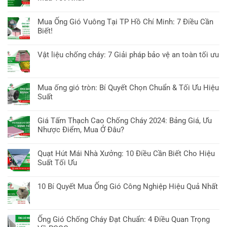
Tố
luận
&
đường
Không
Cần
ở
Công
ống
có
Biết
Mua Ống Gió Vuông Tại TP Hồ Chí Minh: 7 Điều Cần
Ống
Nghệ
tại
bình
&
Biết!
gió
TP
luận
Báo
chống
Không
Hồ
ở
Giá
cháy
có
Chí
Vật liệu chống cháy: 7 Giải pháp bảo vệ an toàn tối ưu
Ống
EI
bình
Minh:
thép
Không
tại
luận
7
giá
có
TP
ở
Mẹo
rẻ
bình
Hồ
Mua ống gió tròn: Bí Quyết Chọn Chuẩn & Tối Ưu Hiệu
Mua
chọn
tại
luận
Chí
Suất
Ống
&
TP
ở
Minh:
Gió
Báo
Không
Hồ
Vật
8
Vuông
giá
có
Chí
Giá Tấm Thạch Cao Chống Cháy 2024: Bảng Giá, Ưu
liệu
Điều
Tại
bình
Minh:
Nhược Điểm, Mua Ở Đâu?
chống
cần
TP
luận
7
cháy:
biết
Không
Hồ
ở
Bí
7
có
Chí
Quạt Hút Mái Nhà Xưởng: 10 Điều Cần Biết Cho Hiệu
Mua
Quyết
Giải
bình
Minh:
Suất Tối Ưu
ống
&
pháp
luận
7
gió
Nơi
Không
bảo
ở
Điều
tròn:
Mua
có
vệ
10 Bí Quyết Mua Ống Gió Công Nghiệp Hiệu Quả Nhất
Giá
Cần
Bí
Tốt
bình
an
Tấm
Biết!
Không
Quyết
Nhất
luận
toàn
Thạch
có
Chọn
ở
tối
Cao
bình
Chuẩn
Ống Gió Chống Cháy Đạt Chuẩn: 4 Điều Quan Trọng
Quạt
ưu
Chống
luận