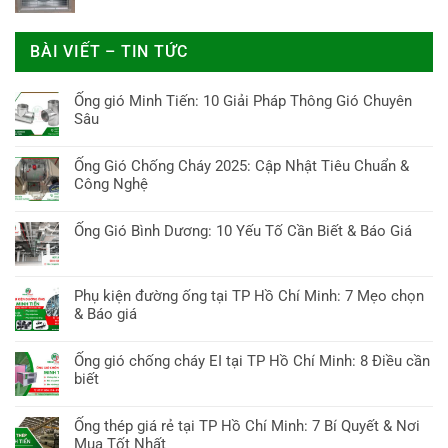
BÀI VIẾT – TIN TỨC
Ống gió Minh Tiến: 10 Giải Pháp Thông Gió Chuyên
Sâu
Không
có
Ống Gió Chống Cháy 2025: Cập Nhật Tiêu Chuẩn &
bình
Công Nghệ
luận
Không
ở
có
Ống Gió Bình Dương: 10 Yếu Tố Cần Biết & Báo Giá
Ống
bình
gió
Không
luận
Minh
có
ở
Tiến:
bình
Phụ kiện đường ống tại TP Hồ Chí Minh: 7 Mẹo chọn
Ống
10
luận
& Báo giá
Gió
Giải
ở
Chống
Không
Pháp
Ống
Cháy
có
Thông
Ống gió chống cháy EI tại TP Hồ Chí Minh: 8 Điều cần
Gió
2025:
bình
Gió
biết
Bình
Cập
luận
Chuyên
Dương:
Không
Nhật
ở
Sâu
10
có
Tiêu
Ống thép giá rẻ tại TP Hồ Chí Minh: 7 Bí Quyết & Nơi
Phụ
Yếu
bình
Chuẩn
Mua Tốt Nhất
kiện