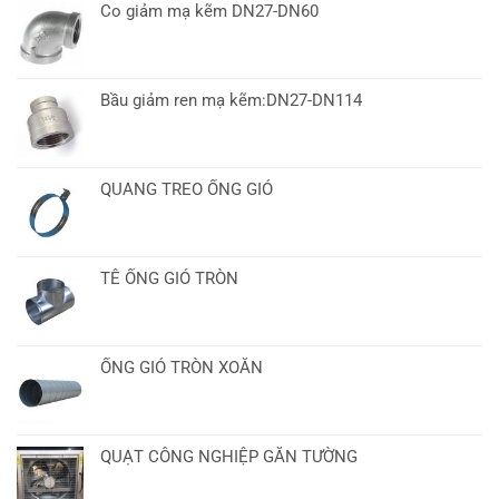
Co giảm mạ kẽm DN27-DN60
Bầu giảm ren mạ kẽm:DN27-DN114
QUANG TREO ỐNG GIÓ
TÊ ỐNG GIÓ TRÒN
ỐNG GIÓ TRÒN XOẮN
QUẠT CÔNG NGHIỆP GẮN TƯỜNG