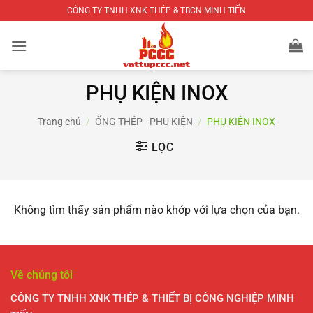
Bỏ
CÔNG TY TNHH XNK THÉP & TBCN MINH TIẾN
qua
nội
dung
PHỤ KIỆN INOX
Trang chủ
/
ỐNG THÉP - PHỤ KIỆN
/
PHỤ KIỆN INOX
LỌC
Không tìm thấy sản phẩm nào khớp với lựa chọn của bạn.
Về chúng tôi
CÔNG TY TNHH XNK THÉP & THIẾT BỊ CÔNG NGHIỆP MINH