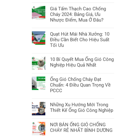
Điều
Vuông
Không
Chí
Vật
cần
Tại
có
Giá Tấm Thạch Cao Chống
Minh:
liệu
biết
TP
bình
Cháy 2024: Bảng Giá, Ưu
7
chống
Hồ
luận
Nhược Điểm, Mua Ở Đâu?
Bí
cháy:
Chí
ở
Quyết
7
Không
Minh:
Mua
&
Giải
có
Quạt Hút Mái Nhà Xưởng: 10
7
ống
Nơi
pháp
bình
Điều Cần Biết Cho Hiệu Suất
Điều
gió
Mua
bảo
luận
Tối Ưu
Cần
tròn:
Tốt
vệ
ở
Biết!
Bí
Không
Nhất
an
Giá
Quyết
có
10 Bí Quyết Mua Ống Gió Công
toàn
Tấm
Chọn
bình
Nghiệp Hiệu Quả Nhất
tối
Thạch
Chuẩn
luận
ưu
Cao
Không
&
ở
Chống
có
Ống Gió Chống Cháy Đạt
Tối
Quạt
Cháy
bình
Chuẩn: 4 Điều Quan Trọng Về
Ưu
Hút
2024:
luận
PCCC
Hiệu
Mái
Bảng
ở
Suất
Nhà
Không
Giá,
10
Xưởng:
có
Những Xu Hướng Mới Trong
Ưu
Bí
10
bình
Thiết Kế Ống Gió Công Nghiệp
Nhược
Quyết
Điều
luận
Điểm,
Mua
Không
Cần
ở
Mua
Ống
có
NƠI BÁN ỐNG GIÓ CHỐNG
Biết
Ống
Ở
Gió
bình
CHÁY RẺ NHẤT BÌNH DƯƠNG
Cho
Gió
Đâu?
Công
luận
Hiệu
Chống
Không