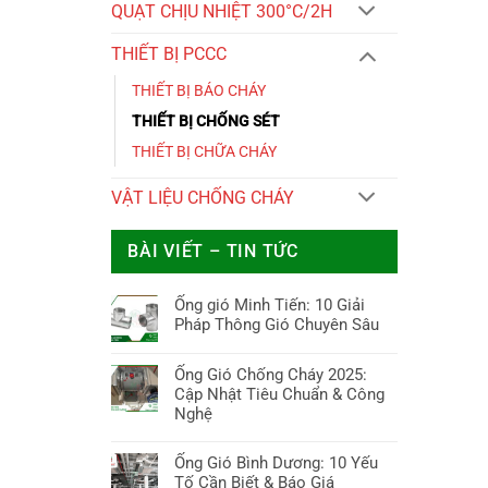
QUẠT CHỊU NHIỆT 300°C/2H
THIẾT BỊ PCCC
THIẾT BỊ BÁO CHÁY
THIẾT BỊ CHỐNG SÉT
THIẾT BỊ CHỮA CHÁY
VẬT LIỆU CHỐNG CHÁY
BÀI VIẾT – TIN TỨC
Ống gió Minh Tiến: 10 Giải
Pháp Thông Gió Chuyên Sâu
Không
có
Ống Gió Chống Cháy 2025:
bình
Cập Nhật Tiêu Chuẩn & Công
luận
Nghệ
ở
Không
Ống
có
Ống Gió Bình Dương: 10 Yếu
gió
bình
Tố Cần Biết & Báo Giá