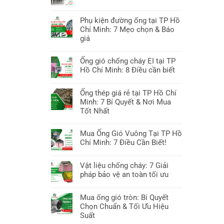
Minh
luận
Tiến:
Không
ở
10
có
Phụ kiện đường ống tại TP Hồ
Ống
Giải
bình
Chí Minh: 7 Mẹo chọn & Báo
Gió
Pháp
luận
giá
Chống
Thông
ở
Cháy
Không
Gió
Ống
2025:
có
Ống gió chống cháy EI tại TP
Chuyên
Gió
Cập
bình
Hồ Chí Minh: 8 Điều cần biết
Sâu
Bình
Nhật
luận
Dương:
Không
Tiêu
ở
10
có
Ống thép giá rẻ tại TP Hồ Chí
Chuẩn
Phụ
Yếu
bình
Minh: 7 Bí Quyết & Nơi Mua
&
kiện
Tố
luận
Tốt Nhất
Công
đường
Cần
ở
Nghệ
ống
Không
Biết
Ống
tại
có
Mua Ống Gió Vuông Tại TP Hồ
&
gió
TP
bình
Chí Minh: 7 Điều Cần Biết!
Báo
chống
Hồ
luận
Giá
cháy
Không
Chí
ở
EI
có
Vật liệu chống cháy: 7 Giải
Minh:
Ống
tại
bình
pháp bảo vệ an toàn tối ưu
7
thép
TP
luận
Mẹo
giá
Không
Hồ
ở
chọn
rẻ
có
Mua ống gió tròn: Bí Quyết
Chí
Mua
&
tại
bình
Chọn Chuẩn & Tối Ưu Hiệu
Minh:
Ống
Báo
TP
luận
Suất
8
Gió
giá
Hồ
ở