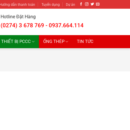
Hướng dẫn thanh toán
Tuyển dụng
Dự án
Hotline Đặt Hàng
(0274) 3 678 769 - 0937.664.114
THIẾT BỊ PCCC
ỐNG THÉP
TIN TỨC