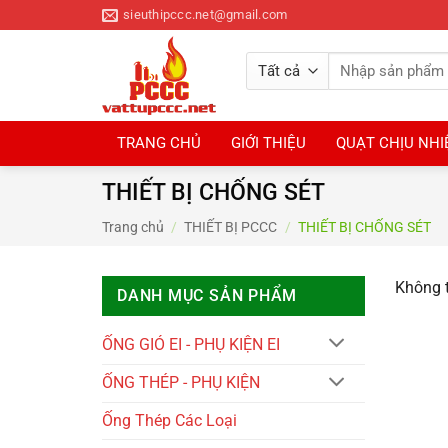
Bỏ
sieuthipccc.net@gmail.com
qua
nội
Tìm
dung
kiếm:
TRANG CHỦ
GIỚI THIỆU
QUẠT CHỊU NHI
THIẾT BỊ CHỐNG SÉT
Trang chủ
/
THIẾT BỊ PCCC
/
THIẾT BỊ CHỐNG SÉT
Không t
DANH MỤC SẢN PHẨM
ỐNG GIÓ EI - PHỤ KIỆN EI
ỐNG THÉP - PHỤ KIỆN
Ống Thép Các Loại