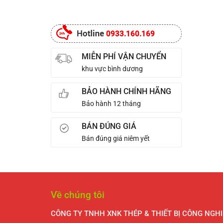
Nghiệp
ở
Suất
Cháy
có
Hiệu
Những
Tối
Đạt
bình
Quả
Xu
Ưu
Chuẩn:
luận
Nhất
Hướng
4
ở
0933.160.169
Mới
Điều
NƠI
Trong
Quan
BÁN
Thiết
MIỄN PHÍ VẬN CHUYỂN
Trọng
ỐNG
Kế
Về
GIÓ
khu vực bình dương
Ống
PCCC
CHỐNG
Gió
CHÁY
Công
BẢO HÀNH CHÍNH HÃNG
RẺ
Nghiệp
NHẤT
Bảo hành 12 tháng
BÌNH
DƯƠNG
BÁN ĐÚNG GIÁ
Bán đúng giá niêm yết
Về chúng tôi
CÔNG TY TNHH XNK THÉP & THIẾT BỊ CÔNG NGHI