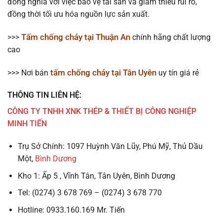
đồng nghĩa với việc bảo vệ tài sản và giảm thiểu rủi ro,
đồng thời tối ưu hóa nguồn lực sản xuất.
Tấm chống cháy tại Thuận An
>>>
chính hãng chất lượng
cao
tấm chống cháy tại Tân Uyên
>>> Nơi bán
uy tín giá rẻ
THÔNG TIN LIÊN HỆ:
CÔNG TY TNHH XNK THÉP & THIẾT BỊ CÔNG NGHIỆP
MINH TIẾN
Trụ Sở Chính: 1097 Huỳnh Văn Lũy, Phú Mỹ, Thủ Dầu
Một,
Bình Dương
Kho 1: Ấp 5 , Vĩnh Tân, Tân Uyên, Bình Dương
Tel: (0274) 3 678 769 – (0274) 3 678 770
Hotline: 0933.160.169 Mr. Tiến