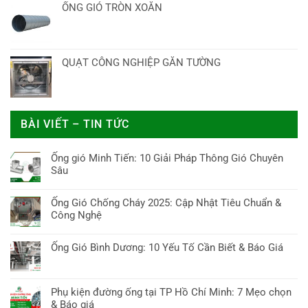
ỐNG GIÓ TRÒN XOẮN
QUẠT CÔNG NGHIỆP GẮN TƯỜNG
BÀI VIẾT – TIN TỨC
Ống gió Minh Tiến: 10 Giải Pháp Thông Gió Chuyên
Sâu
Không
có
Ống Gió Chống Cháy 2025: Cập Nhật Tiêu Chuẩn &
bình
Công Nghệ
luận
Không
ở
có
Ống Gió Bình Dương: 10 Yếu Tố Cần Biết & Báo Giá
Ống
bình
gió
Không
luận
Minh
có
ở
Tiến:
bình
Phụ kiện đường ống tại TP Hồ Chí Minh: 7 Mẹo chọn
Ống
10
luận
& Báo giá
Gió