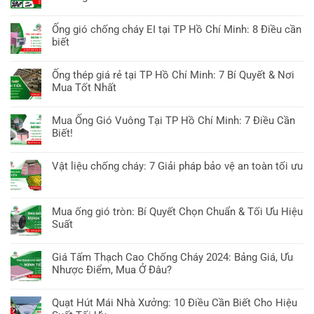
Giải
ở
Chống
Không
Pháp
Ống
Cháy
có
Thông
Ống gió chống cháy EI tại TP Hồ Chí Minh: 8 Điều cần
Gió
2025:
bình
Gió
biết
Bình
Cập
luận
Chuyên
Dương:
Không
Nhật
ở
Sâu
10
có
Tiêu
Ống thép giá rẻ tại TP Hồ Chí Minh: 7 Bí Quyết & Nơi
Phụ
Yếu
bình
Chuẩn
Mua Tốt Nhất
kiện
Tố
luận
&
đường
Không
Cần
ở
Công
ống
có
Biết
Mua Ống Gió Vuông Tại TP Hồ Chí Minh: 7 Điều Cần
Ống
Nghệ
tại
bình
&
Biết!
gió
TP
luận
Báo
chống
Không
Hồ
ở
Giá
cháy
có
Chí
Vật liệu chống cháy: 7 Giải pháp bảo vệ an toàn tối ưu
Ống
EI
bình
Minh:
thép
Không
tại
luận
7
giá
có
TP
ở
Mẹo
rẻ
bình
Hồ
Mua ống gió tròn: Bí Quyết Chọn Chuẩn & Tối Ưu Hiệu
Mua
chọn
tại
luận
Chí
Suất
Ống
&
TP
ở
Minh:
Gió
Báo
Không
Hồ
Vật
8
Vuông
giá
có
Chí
Giá Tấm Thạch Cao Chống Cháy 2024: Bảng Giá, Ưu
liệu
Điều
Tại
bình
Minh:
Nhược Điểm, Mua Ở Đâu?
chống
cần
TP
luận
7
cháy:
biết
Không
Hồ
ở
Bí
7
có
Chí
Quạt Hút Mái Nhà Xưởng: 10 Điều Cần Biết Cho Hiệu
Mua
Quyết
Giải
bình
Minh: