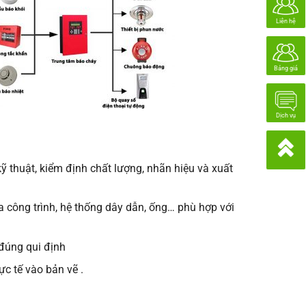
Liên hệ
Bảng giá
Dịch vụ
ỹ thuật, kiểm định chất lượng, nhãn hiệu và xuất
a công trình, hệ thống dây dẫn, ống… phù hợp với
 đúng qui định
ực tế vào bản vẽ .