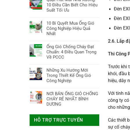
7
ống
Mua
pháp
bình
10 Điều Cần Biết Cho Hiệu
Điều
gió
Tốt
bảo
Đèn EXI
luận
Suất Tối Ưu
Cần
tròn:
Nhất
vệ
ở
Biết!
Bí
Không
Đèn EXI
an
Giá
Quyết
có
10 Bí Quyết Mua Ống Gió
toàn
Tấm
Chọn
bình
Đèn EXI
Công Nghiệp Hiệu Quả
tối
Thạch
Chuẩn
luận
Nhất
ưu
Cao
&
ở
Chống
Không
2.6.
Lắp đặ
Tối
Quạt
Cháy
có
Ống Gió Chống Cháy Đạt
Ưu
Hút
2024:
bình
Chuẩn: 4 Điều Quan Trọng
Hiệu
Mái
Thi Công 
Bảng
luận
Về PCCC
Suất
Nhà
Giá,
ở
Xưởng:
Không
Ưu
10
Trước khi 
10
có
Những Xu Hướng Mới
Nhược
Bí
khói, đầu 
Điều
bình
Trong Thiết Kế Ống Gió
Điểm,
Quyết
Cần
luận
Công Nghiệp
hiệu, dây 
Mua
Mua
Biết
ở
Ở
Ống
Không
Cho
Ống
Đâu?
Gió
có
Với tính n
NƠI BÁN ỐNG GIÓ CHỐNG
Hiệu
Gió
Công
bình
CHÁY RẺ NHẤT BÌNH
công ty có
Suất
Chống
Nghiệp
luận
DƯƠNG
Tối
Cháy
cho những
Hiệu
ở
Ưu
Đạt
Không
Quả
Những
Chuẩn:
có
Nhất
Xu
HỖ TRỢ TRỰC TUYẾN
Các thiết 
4
bình
Hướng
Điều
luận
sự cố cháy
Mới