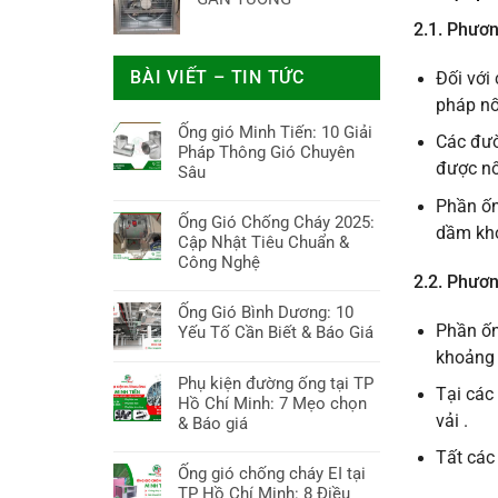
2.1. Phươn
BÀI VIẾT – TIN TỨC
Đối với
pháp nố
Ống gió Minh Tiến: 10 Giải
Các đườ
Pháp Thông Gió Chuyên
được nố
Sâu
Không
Phần ống
có
Ống Gió Chống Cháy 2025:
dầm kho
bình
Cập Nhật Tiêu Chuẩn &
luận
Công Nghệ
ở
2.2. Phươ
Không
Ống
có
Ống Gió Bình Dương: 10
gió
bình
Phần ốn
Yếu Tố Cần Biết & Báo Giá
Minh
luận
khoảng 
Tiến:
Không
ở
10
có
Phụ kiện đường ống tại TP
Ống
Tại các
Giải
bình
Hồ Chí Minh: 7 Mẹo chọn
Gió
Pháp
luận
vải .
& Báo giá
Chống
Thông
ở
Cháy
Không
Tất các
Gió
Ống
2025:
có
Ống gió chống cháy EI tại
Chuyên
Gió
Cập
bình
TP Hồ Chí Minh: 8 Điều