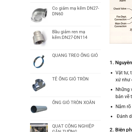
Co giảm mạ kẽm DN27-
DN60
Bầu giảm ren mạ
kẽm:DN27-DN114
QUANG TREO ỐNG GIÓ
1. Nguyên
Vật tư,
TÊ ỐNG GIÓ TRÒN
xứ như 
Những v
bản vẽ 
ỐNG GIÓ TRÒN XOẮN
Nắm rõ t
Đánh dấ
QUẠT CÔNG NGHIỆP
2. Biện p
GẮN TƯỜNG