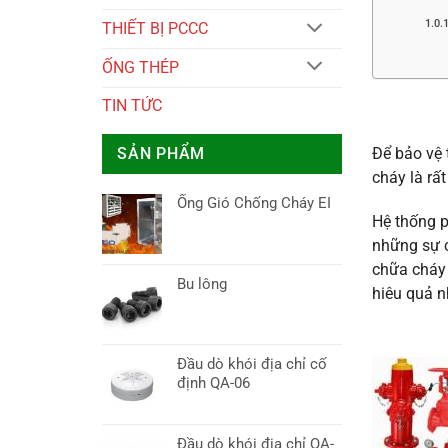
THIẾT BỊ PCCC
ỐNG THÉP
TIN TỨC
SẢN PHẨM
Để bảo vệ 
cháy là rất
Ống Gió Chống Cháy EI
Hệ thống p
những sự c
chữa cháy 
Bu lông
hiêu quả n
Đầu dò khói địa chỉ cố
định QA-06
Đầu dò khói địa chỉ QA-