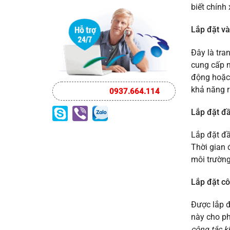
Quan
ở
biết chính
Trong
Trọng
NƠI
Thiết
Về
BÁN
Kế
Lắp đặt và
PCCC
ỐNG
Ống
GIÓ
Gió
CHỐNG
Đây là tra
Công
CHÁY
Nghiệp
cung cấp n
RẺ
NHẤT
động hoặc 
BÌNH
khả năng r
0937.664.114
DƯƠNG
Lắp đặt đầ
Lắp đặt đầ
Thời gian 
môi trường
Lắp đặt c
Được lắp đ
này cho ph
công tắc k