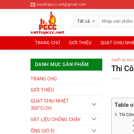
Bỏ
sieuthipccc.net@gmail.com
qua
nội
Tìm
dung
kiếm:
TRANG CHỦ
GIỚI THIỆU
QUẠT CHỊU NHI
THIẾT BỊ PCC
DANH MỤC SẢN PHẨM
Thi C
TRANG CHỦ
GIỚI THIỆU
QUẠT CHỊU NHIỆT
Table o
300°C/2H
Thi Côn
VẬT LIỆU CHỐNG CHÁY
ỐNG GIÓ EI