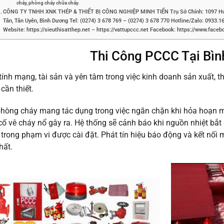
cháy, phòng cháy chữa cháy.
CÔNG TY TNHH XNK THÉP & THIẾT BỊ CÔNG NGHIỆP MINH TIẾN Trụ Sở Chính: 1097 Huỳnh 
Tân, Tân Uyên, Bình Dương Tel: (0274) 3 678 769 – (0274) 3 678 770 Hotline/Zalo: 0933.
Website: https://sieuthisatthep.net – https://vattupccc.net Facebook: https://www.fac
Thi Công PCCC Tại Bì
tính mạng, tài sản và yên tâm trong việc kinh doanh sản xuất, 
 cần thiết.
hòng cháy mang tác dụng trong việc ngăn chặn khi hỏa hoạn mới
ố vê cháy nổ gây ra. Hệ thống sẽ cảnh báo khi nguồn nhiệt bắt
trong phạm vi được cài đặt. Phát tín hiệu báo động và kết nối
hất.