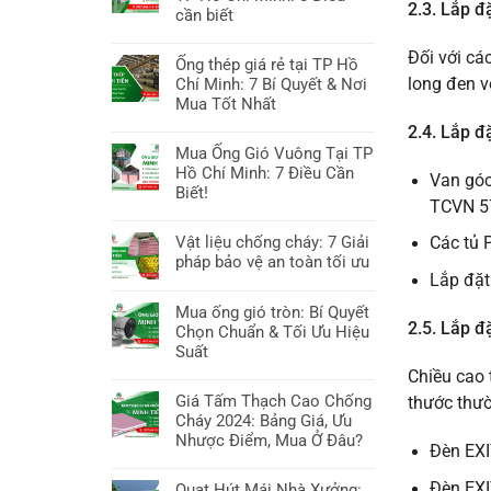
Sâu
Bình
2.3.
Lắp đ
Nhật
luận
cần biết
Dương:
Tiêu
ở
10
Không
Chuẩn
Phụ
Đối với cá
Yếu
có
Ống thép giá rẻ tại TP Hồ
&
kiện
Tố
bình
Chí Minh: 7 Bí Quyết & Nơi
long đen v
Công
đường
Cần
luận
Mua Tốt Nhất
Nghệ
ống
Biết
ở
tại
Không
2.4. Lắp đ
&
Ống
TP
có
Mua Ống Gió Vuông Tại TP
Báo
gió
Hồ
bình
Hồ Chí Minh: 7 Điều Cần
Giá
chống
Van góc
Chí
luận
Biết!
cháy
TCVN 5
Minh:
ở
EI
Không
7
Ống
tại
có
Vật liệu chống cháy: 7 Giải
Các tủ 
Mẹo
thép
TP
bình
pháp bảo vệ an toàn tối ưu
chọn
giá
Hồ
luận
Lắp đặt
&
rẻ
Không
Chí
ở
Báo
tại
có
Mua ống gió tròn: Bí Quyết
Minh:
Mua
giá
TP
bình
2.5.
Lắp đặ
Chọn Chuẩn & Tối Ưu Hiệu
8
Ống
Hồ
luận
Suất
Điều
Gió
Chí
ở
cần
Vuông
Chiều cao 
Không
Minh:
Vật
biết
Tại
có
Giá Tấm Thạch Cao Chống
thước thư
7
liệu
TP
bình
Cháy 2024: Bảng Giá, Ưu
Bí
chống
Hồ
luận
Nhược Điểm, Mua Ở Đâu?
Quyết
cháy:
Đèn EXI
Chí
ở
&
7
Không
Minh:
Mua
Nơi
Giải
có
Đèn EXI
Quạt Hút Mái Nhà Xưởng: