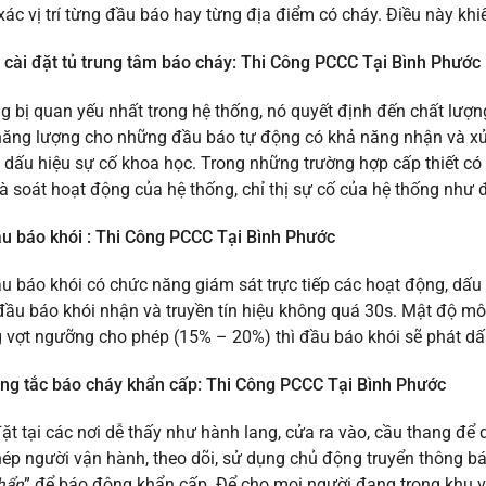
 xác vị trí từng đầu báo hay từng địa điểm có cháy. Điều này khi
 cài đặt tủ trung tâm báo cháy: Thi Công PCCC Tại Bình Phước
ng bị quan yếu nhất trong hệ thống, nó quyết định đến chất lượn
ăng lượng cho những đầu báo tự động có khả năng nhận và xử
dấu hiệu sự cố khoa học. Trong những trường hợp cấp thiết có t
à soát hoạt động của hệ thống, chỉ thị sự cố của hệ thống như
u báo khói : Thi Công PCCC Tại Bình Phước
u báo khói có chức năng giám sát trực tiếp các hoạt động, dấu h
đầu báo khói nhận và truyền tín hiệu không quá 30s. Mật độ mô
 vợt ngưỡng cho phép (15% – 20%) thì đầu báo khói sẽ phát dấu
ông tắc báo cháy khẩn cấp: Thi Công PCCC Tại Bình Phước
ặt tại các nơi dễ thấy như hành lang, cửa ra vào, cầu thang để 
ép người vận hành, theo dõi, sử dụng chủ động truyển thông b
hẩn
” để báo động khẩn cấp. Để cho mọi người đang trong khu vự