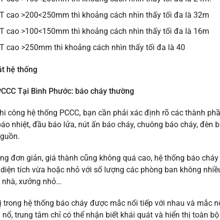
T cao >200<250mm thì khoảng cách nhìn thấy tối đa là 32m
T cao >100<150mm thì khoảng cách nhìn thấy tối đa là 16m
T cao >250mm thì khoảng cách nhìn thấy tối đa là 40
t hệ thống
PCCC Tại Bình Phước: báo cháy thường
thi công hệ thống PCCC
,
bạn cần phải xác định rõ các thành p
báo nhiệt, đầu báo lửa, nút ấn báo cháy, chuông báo cháy, đèn b
nguồn.
ăng đơn giản, giá thành cũng không quá cao, hệ thống báo cháy 
 diện tích vừa hoặc nhỏ với số lượng các phòng ban không nhiều 
 nhà, xưởng nhỏ…
bị trong hệ thống báo cháy được mắc nối tiếp với nhau và mắc nối
 nổ, trung tâm chỉ có thể nhận biết khái quát và hiển thị toàn