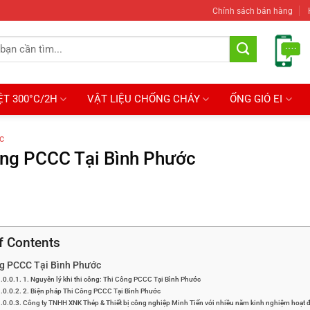
Chính sách bán hàng
ỆT 300°C/2H
VẬT LIỆU CHỐNG CHÁY
ỐNG GIÓ EI
C
ông PCCC Tại Bình Phước
f Contents
g PCCC Tại Bình Phước
1. Nguyên lý khi thi công: Thi Công PCCC Tại Bình Phước
2. Biện pháp Thi Công PCCC Tại Bình Phước
Công ty TNHH XNK Thép & Thiết bị công nghiệp Minh Tiến với nhiều năm kinh nghiệm hoạt động