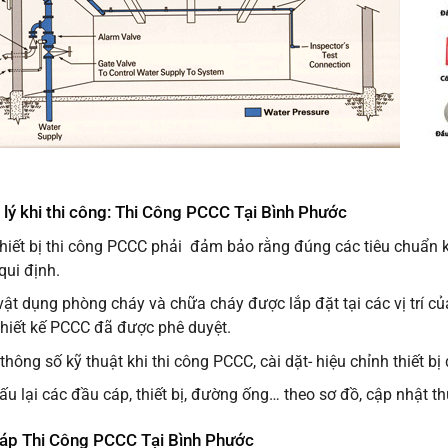
 lý khi thi công: Thi Công PCCC Tại Bình Phước
 thiết bị thi công PCCC phải đảm bảo rằng đúng các tiêu chuẩn k
qui định.
ật dụng phòng cháy và chữa cháy được lắp đặt tại các vị trí củ
thiết kế PCCC đã được phê duyệt.
hông số kỹ thuật khi thi công PCCC, cài dặt- hiệu chỉnh thiết bị
u lại các đầu cáp, thiết bị, đường ống… theo sơ đồ, cập nhật th
háp Thi Công PCCC Tại Bình Phước