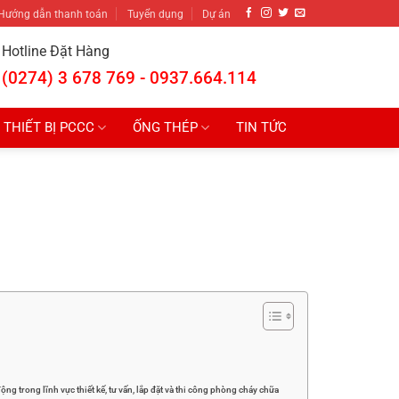
Hướng dẫn thanh toán
Tuyển dụng
Dự án
Hotline Đặt Hàng
(0274) 3 678 769 - 0937.664.114
THIẾT BỊ PCCC
ỐNG THÉP
TIN TỨC
 trong lĩnh vực thiết kế, tư vấn, lắp đặt và thi công phòng cháy chữa