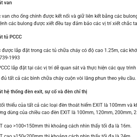
ặt van
c van cho ống chính được kết nối và giữ liên kết bằng các bulon
ênh các bulong được xiết đều tay đảm bảo các vị trí xiết chắc ta
ặt tủ PCCC
 được lắp đặt trong các tủ chữa cháy có độ cao 1.25m, các khớ
739-1993
PCCC lắp đặt tại các vị trí dễ quan sát và thực hiện các quy trì
 đủ tất cả các bình chữa cháy cuộn vòi lăng phun theo yêu cầu.
t hệ thống đèn exit, sự cố và đèn chỉ thị
tối thiểu của tất cả các loại đèn thoát hiểm EXIT là 100mm và k
ờng dùng của chiều cao đèn EXIT là 100mm, 120mm, 200mm, 
T cao >100<150mm thì khoảng cách nhìn thấy tối đa là 16m.
T cao >150<200mm thì khoảng cách nhìn thấy tối đa là 24m.