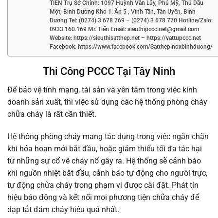
TIẾN Trụ Sở Chính: 1097 Huỳnh Văn Lũy, Phú Mỹ, Thủ Dầu
Một, Bình Dương Kho 1: Ấp 5 , Vĩnh Tân, Tân Uyên, Bình
Dương Tel: (0274) 3 678 769 – (0274) 3 678 770 Hotline/Zalo:
0933.160.169 Mr. Tiến Email: sieuthipccc.net@gmail.com
Website: https://sieuthisatthep.net – https://vattupccc.net
Facebook: https://www.facebook.com/Satthepinoxbinhduong/
Thi Công PCCC Tại Tây Ninh
Để bảo vệ tính mạng, tài sản và yên tâm trong việc kinh
doanh sản xuất, thì việc sử dụng các hệ thống phòng cháy
chữa cháy là rất cần thiết.
Hệ thống phòng cháy mang tác dụng trong việc ngăn chặn
khi hỏa hoạn mới bắt đầu, hoặc giảm thiểu tối đa tác hại
từ những sự cố vê cháy nổ gây ra. Hệ thống sẽ cảnh báo
khi nguồn nhiệt bắt đầu, cảnh báo tự động cho người trực,
tự động chữa cháy trong phạm vi được cài đặt. Phát tín
hiệu báo động và kết nối mọi phương tiện chữa cháy để
dạp tắt đám cháy hiêu quả nhất.