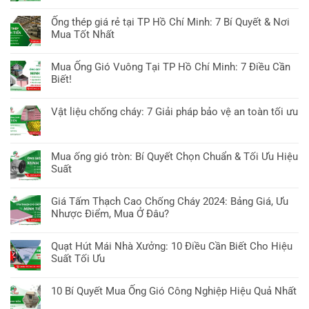
Chuyên
Dương:
Không
Nhật
ở
Sâu
10
có
Tiêu
Ống thép giá rẻ tại TP Hồ Chí Minh: 7 Bí Quyết & Nơi
Phụ
Yếu
bình
Chuẩn
Mua Tốt Nhất
kiện
Tố
luận
&
đường
Không
Cần
ở
Công
ống
có
Biết
Mua Ống Gió Vuông Tại TP Hồ Chí Minh: 7 Điều Cần
Ống
Nghệ
tại
bình
&
Biết!
gió
TP
luận
Báo
chống
Không
Hồ
ở
Giá
cháy
có
Chí
Vật liệu chống cháy: 7 Giải pháp bảo vệ an toàn tối ưu
Ống
EI
bình
Minh:
thép
Không
tại
luận
7
giá
có
TP
ở
Mẹo
rẻ
bình
Hồ
Mua ống gió tròn: Bí Quyết Chọn Chuẩn & Tối Ưu Hiệu
Mua
chọn
tại
luận
Chí
Suất
Ống
&
TP
ở
Minh:
Gió
Báo
Không
Hồ
Vật
8
Vuông
giá
có
Chí
Giá Tấm Thạch Cao Chống Cháy 2024: Bảng Giá, Ưu
liệu
Điều
Tại
bình
Minh:
Nhược Điểm, Mua Ở Đâu?
chống
cần
TP
luận
7
cháy:
biết
Không
Hồ
ở
Bí
7
có
Chí
Quạt Hút Mái Nhà Xưởng: 10 Điều Cần Biết Cho Hiệu
Mua
Quyết
Giải
bình
Minh:
Suất Tối Ưu
ống
&
pháp
luận
7
gió
Nơi
Không
bảo
ở
Điều
tròn:
Mua
có
vệ
10 Bí Quyết Mua Ống Gió Công Nghiệp Hiệu Quả Nhất
Giá
Cần
Bí
Tốt
bình
an
Tấm
Biết!
Không