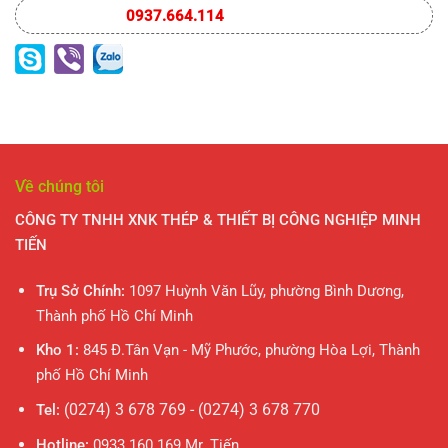
DƯƠNG
0937.664.114
Về chúng tôi
CÔNG TY TNHH XNK THÉP & THIẾT BỊ CÔNG NGHIỆP MINH
TIẾN
Trụ Sở Chính:
1097 Huỳnh Văn Lũy, phường Bình Dương,
Thành phố Hồ Chí Minh
Kho 1:
845 Đ.Tân Vạn - Mỹ Phước, phường Hòa Lợi, Thành
phố Hồ Chí Minh
(0274) 3 678 769 - (0274) 3 678 770
Tel:
Hotline:
0933.160.169 Mr. Tiến