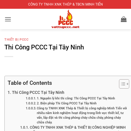
Bỏ
CÔNG TY TNHH XNK THÉP & TBCN MINH TIẾN
qua
nội
dung
THIẾT BỊ PCCC
Thi Công PCCC Tại Tây Ninh
Table of Contents
Thi Công PCCC Tại Tây Ninh
1. Nguyên lý khi thi công: Thi Công PCCC Tại Tây Ninh
2. Biện pháp Thi Công PCCC Tại Tây Ninh
Công ty TNHH XNK Thép & Thiết bị công nghiệp Minh Tiến với
nhiều năm kinh nghiệm hoạt động trong lĩnh vực thiết kế, tư
vấn, lắp đặt và thi công phòng cháy chữa cháy, phòng cháy
chữa cháy.
CÔNG TY TNHH XNK THÉP & THIẾT BỊ CÔNG NGHIỆP MINH