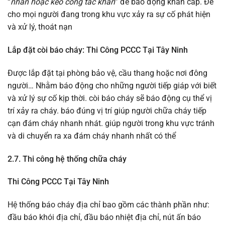
“
nhấn hoặc kéo công tắc khẩn
” để báo động khẩn cấp. Để
cho mọi người đang trong khu vực xảy ra sự cố phát hiện
và xử lý, thoát nạn
Lắp đặt còi báo cháy: Thi Công PCCC Tại Tây Ninh
Được lắp đặt tại phòng bảo vệ, cầu thang hoặc nơi đông
người… Nhằm báo động cho những người tiếp giáp với biết
và xử lý sự cố kịp thời. còi báo cháy sẽ báo động cụ thể vị
trí xảy ra cháy. báo đúng vị trí giúp người chữa cháy tiếp
cạn đám cháy nhanh nhát. giúp người trong khu vực tránh
và di chuyển ra xa đám cháy nhanh nhất có thể
2.7. Thi công hệ thống chữa cháy
Thi Công PCCC Tại Tây Ninh
Hệ thống báo cháy địa chỉ bao gồm các thành phần như:
đầu báo khói địa chỉ, đầu báo nhiệt địa chỉ, nút ấn báo