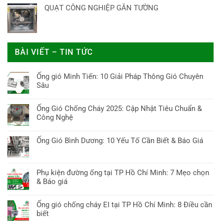
QUẠT CÔNG NGHIỆP GẮN TƯỜNG
BÀI VIẾT – TIN TỨC
Ống gió Minh Tiến: 10 Giải Pháp Thông Gió Chuyên
Sâu
Không
có
Ống Gió Chống Cháy 2025: Cập Nhật Tiêu Chuẩn &
bình
Công Nghệ
luận
Không
ở
có
Ống Gió Bình Dương: 10 Yếu Tố Cần Biết & Báo Giá
Ống
bình
gió
Không
luận
Minh
có
ở
Tiến:
bình
Phụ kiện đường ống tại TP Hồ Chí Minh: 7 Mẹo chọn
Ống
10
luận
& Báo giá
Gió
Giải
ở
Chống
Không
Pháp
Ống
Cháy
có
Thông
Ống gió chống cháy EI tại TP Hồ Chí Minh: 8 Điều cần
Gió
2025:
bình
Gió
biết
Bình
Cập
luận