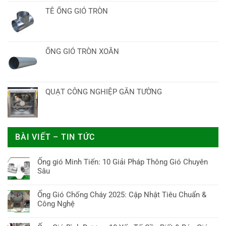
TÊ ỐNG GIÓ TRÒN
ỐNG GIÓ TRÒN XOẮN
QUẠT CÔNG NGHIỆP GẮN TƯỜNG
BÀI VIẾT – TIN TỨC
Ống gió Minh Tiến: 10 Giải Pháp Thông Gió Chuyên
Sâu
Không
có
Ống Gió Chống Cháy 2025: Cập Nhật Tiêu Chuẩn &
bình
Công Nghệ
luận
Không
ở
có