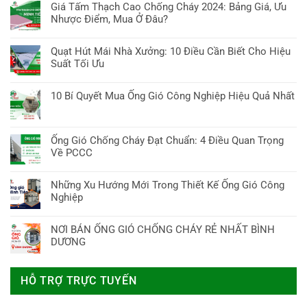
Vuông
giá
có
Chí
Giá Tấm Thạch Cao Chống Cháy 2024: Bảng Giá, Ưu
liệu
Điều
Tại
bình
Minh:
Nhược Điểm, Mua Ở Đâu?
chống
cần
TP
luận
7
cháy:
biết
Không
Hồ
ở
Bí
7
có
Chí
Quạt Hút Mái Nhà Xưởng: 10 Điều Cần Biết Cho Hiệu
Mua
Quyết
Giải
bình
Minh:
Suất Tối Ưu
ống
&
pháp
luận
7
gió
Nơi
Không
bảo
ở
Điều
tròn:
Mua
có
vệ
10 Bí Quyết Mua Ống Gió Công Nghiệp Hiệu Quả Nhất
Giá
Cần
Bí
Tốt
bình
an
Tấm
Biết!
Không
Quyết
Nhất
luận
toàn
Thạch
có
Chọn
ở
tối
Cao
bình
Chuẩn
Ống Gió Chống Cháy Đạt Chuẩn: 4 Điều Quan Trọng
Quạt
ưu
Chống
luận
&
Về PCCC
Hút
Cháy
ở
Tối
Mái
Không
2024:
10
Ưu
Nhà
có
Bảng
Những Xu Hướng Mới Trong Thiết Kế Ống Gió Công
Bí
Hiệu
Xưởng:
bình
Giá,
Nghiệp
Quyết
Suất
10
luận
Ưu
Mua
Không
Điều
ở
Nhược
Ống
có
Cần
NƠI BÁN ỐNG GIÓ CHỐNG CHÁY RẺ NHẤT BÌNH
Ống
Điểm,
Gió
bình
Biết
DƯƠNG
Gió
Mua
Công
luận
Cho
Chống
Ở
Không
Nghiệp
ở
Hiệu
Cháy
Đâu?
có
Hiệu
Những
Suất
HỖ TRỢ TRỰC TUYẾN
Đạt
bình
Quả
Xu
Tối
Chuẩn:
luận
Nhất
Hướng
Ưu
4