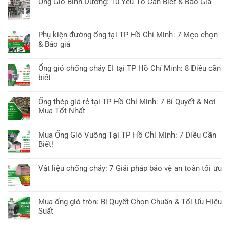
Ống Gió Bình Dương: 10 Yếu Tố Cần Biết & Báo Giá
Ống
bình
gió
Không
luận
Minh
có
ở
Tiến:
bình
Phụ kiện đường ống tại TP Hồ Chí Minh: 7 Mẹo chọn
Ống
10
luận
& Báo giá
Gió
Giải
ở
Chống
Không
Pháp
Ống
Cháy
có
Thông
Ống gió chống cháy EI tại TP Hồ Chí Minh: 8 Điều cần
Gió
2025:
bình
Gió
biết
Bình
Cập
luận
Chuyên
Dương:
Không
Nhật
ở
Sâu
10
có
Tiêu
Ống thép giá rẻ tại TP Hồ Chí Minh: 7 Bí Quyết & Nơi
Phụ
Yếu
bình
Chuẩn
Mua Tốt Nhất
kiện
Tố
luận
&
đường
Không
Cần
ở
Công
ống
có
Biết
Mua Ống Gió Vuông Tại TP Hồ Chí Minh: 7 Điều Cần
Ống
Nghệ
tại
bình
&
Biết!
gió
TP
luận
Báo
chống
Không
Hồ
ở
Giá
cháy
có
Chí
Vật liệu chống cháy: 7 Giải pháp bảo vệ an toàn tối ưu
Ống
EI
bình
Minh:
thép
Không
tại
luận
7
giá
có
TP
ở
Mẹo
rẻ
bình
Hồ
Mua ống gió tròn: Bí Quyết Chọn Chuẩn & Tối Ưu Hiệu
Mua
chọn
tại
luận
Chí
Suất
Ống
&
TP
ở
Minh:
Gió
Báo
Không
Hồ
Vật
8