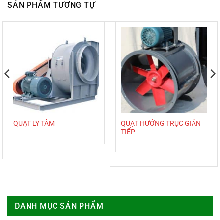
SẢN PHẨM TƯƠNG TỰ
QUẠT HƯỚNG TRỤC GIÁN
QUẠT LY TÂM
TIẾP
DANH MỤC SẢN PHẨM