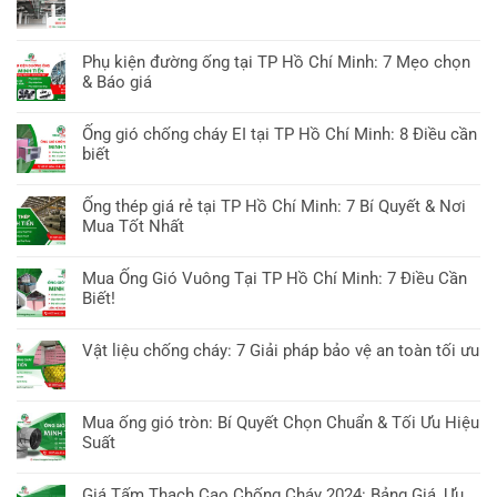
bình
gió
Không
luận
Minh
có
ở
Tiến:
bình
Phụ kiện đường ống tại TP Hồ Chí Minh: 7 Mẹo chọn
Ống
10
luận
& Báo giá
Gió
Giải
ở
Chống
Không
Pháp
Ống
Cháy
có
Thông
Ống gió chống cháy EI tại TP Hồ Chí Minh: 8 Điều cần
Gió
2025:
bình
Gió
biết
Bình
Cập
luận
Chuyên
Dương:
Không
Nhật
ở
Sâu
10
có
Tiêu
Ống thép giá rẻ tại TP Hồ Chí Minh: 7 Bí Quyết & Nơi
Phụ
Yếu
bình
Chuẩn
Mua Tốt Nhất
kiện
Tố
luận
&
đường
Không
Cần
ở
Công
ống
có
Biết
Mua Ống Gió Vuông Tại TP Hồ Chí Minh: 7 Điều Cần
Ống
Nghệ
tại
bình
&
Biết!
gió
TP
luận
Báo
chống
Không
Hồ
ở
Giá
cháy
có
Chí
Vật liệu chống cháy: 7 Giải pháp bảo vệ an toàn tối ưu
Ống
EI
bình
Minh:
thép
Không
tại
luận
7
giá
có
TP
ở
Mẹo
rẻ
bình
Hồ
Mua ống gió tròn: Bí Quyết Chọn Chuẩn & Tối Ưu Hiệu
Mua
chọn
tại
luận
Chí
Suất
Ống
&
TP
ở
Minh:
Gió
Báo
Không
Hồ
Vật
8
Vuông
giá
có
Chí
Giá Tấm Thạch Cao Chống Cháy 2024: Bảng Giá, Ưu