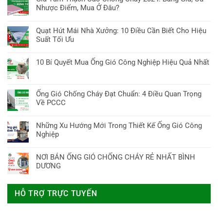
liệu
Điều
Tại
bình
Minh:
Nhược Điểm, Mua Ở Đâu?
chống
cần
TP
luận
7
cháy:
biết
Không
Hồ
ở
Bí
7
có
Chí
Quạt Hút Mái Nhà Xưởng: 10 Điều Cần Biết Cho Hiệu
Mua
Quyết
Giải
bình
Minh:
Suất Tối Ưu
ống
&
pháp
luận
7
gió
Nơi
Không
bảo
ở
Điều
tròn:
Mua
có
vệ
10 Bí Quyết Mua Ống Gió Công Nghiệp Hiệu Quả Nhất
Giá
Cần
Bí
Tốt
bình
an
Tấm
Biết!
Không
Quyết
Nhất
luận
toàn
Thạch
có
Chọn
ở
tối
Cao
bình
Chuẩn
Ống Gió Chống Cháy Đạt Chuẩn: 4 Điều Quan Trọng
Quạt
ưu
Chống
luận
&
Về PCCC
Hút
Cháy
ở
Tối
Mái
Không
2024:
10
Ưu
Nhà
có
Bảng
Những Xu Hướng Mới Trong Thiết Kế Ống Gió Công
Bí
Hiệu
Xưởng:
bình
Giá,
Nghiệp
Quyết
Suất
10
luận
Ưu
Mua
Không
Điều
ở
Nhược
Ống
có
Cần
NƠI BÁN ỐNG GIÓ CHỐNG CHÁY RẺ NHẤT BÌNH
Ống
Điểm,
Gió
bình
Biết
DƯƠNG
Gió
Mua
Công
luận
Cho
Chống
Ở
Không
Nghiệp
ở
Hiệu
Cháy
Đâu?
có
Hiệu
Những
Suất
HỖ TRỢ TRỰC TUYẾN
Đạt
bình
Quả
Xu
Tối
Chuẩn:
luận
Nhất
Hướng
Ưu
4
ở
Mới