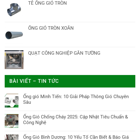
TÊ ỐNG GIÓ TRÒN
ỐNG GIÓ TRÒN XOẮN
QUẠT CÔNG NGHIỆP GẮN TƯỜNG
BÀI VIẾT – TIN TỨC
Ống gió Minh Tiến: 10 Giải Pháp Thông Gió Chuyên
Sâu
Không
có
Ống Gió Chống Cháy 2025: Cập Nhật Tiêu Chuẩn &
bình
Công Nghệ
luận
Không
ở
có
Ống Gió Bình Dương: 10 Yếu Tố Cần Biết & Báo Giá
Ống